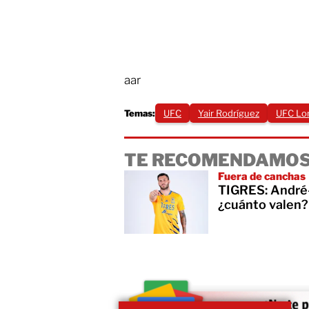
aar
Temas:
UFC
Yair Rodríguez
UFC Lon
TE RECOMENDAMOS
Fuera de canchas
TIGRES: André-
¿cuánto valen?