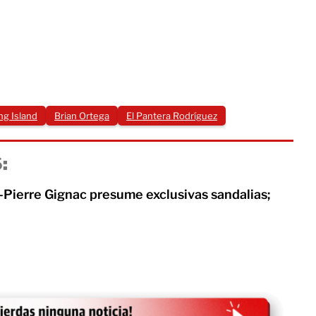
g Island
Brian Ortega
El Pantera Rodríguez
:
Pierre Gignac presume exclusivas sandalias;