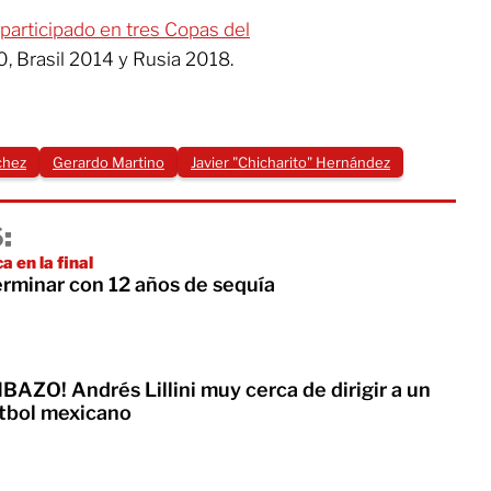
 participado en tres Copas del
0, Brasil 2014 y Rusia 2018.
chez
Gerardo Martino
Javier "Chicharito" Hernández
:
 en la final
erminar con 12 años de sequía
AZO! Andrés Lillini muy cerca de dirigir a un
utbol mexicano