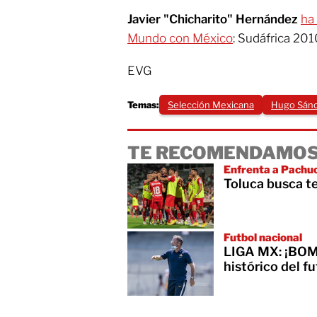
Javier "Chicharito" Hernández
ha
Mundo con México
: Sudáfrica 201
EVG
Temas:
Selección Mexicana
Hugo Sán
TE RECOMENDAMOS
Enfrenta a Pachuca
Toluca busca t
Futbol nacional
LIGA MX: ¡BOMB
histórico del f