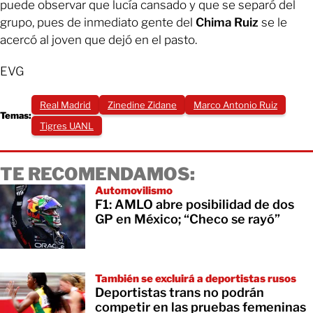
puede observar que lucía cansado y que se separó del
grupo, pues de inmediato gente del
Chima Ruiz
se le
acercó al joven que dejó en el pasto.
EVG
Real Madrid
Zinedine Zidane
Marco Antonio Ruiz
Temas:
Tigres UANL
TE RECOMENDAMOS:
Automovilismo
F1: AMLO abre posibilidad de dos
GP en México; “Checo se rayó”
También se excluirá a deportistas rusos
Deportistas trans no podrán
competir en las pruebas femeninas