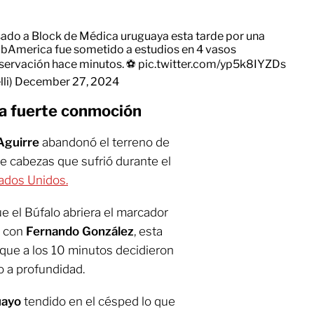
sado a Block de Médica uruguaya esta tarde por una
ubAmerica
fue sometido a estudios en 4 vasos
bservación hace minutos. ⚽
pic.twitter.com/yp5k8IYZDs
li)
December 27, 2024
na fuerte conmoción
Aguirre
abandonó el terreno de
e cabezas que sufrió durante el
ados Unidos.
e el Búfalo abriera el marcador
ó con
Fernando González
, esta
 que a los 10 minutos decidieron
o a profundidad.
uayo
tendido en el césped lo que