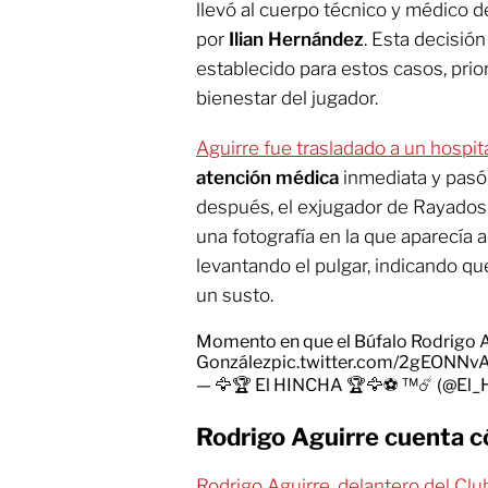
llevó al cuerpo técnico y médico d
por
Ilian Hernández
. Esta decisió
establecido para estos casos, prior
bienestar del jugador.
Aguirre fue trasladado a un hospit
atención médica
inmediata y pasó
después, el exjugador de Rayados
una fotografía en la que aparecía 
levantando el pulgar, indicando qu
un susto.
Momento en que el Búfalo Rodrigo A
González
pic.twitter.com/2gEONNv
— 🦅🏆 El HINCHA 🏆🦅⚽ ™☄️ (@El_
Rodrigo Aguirre cuenta có
Rodrigo Aguirre, delantero del Clu