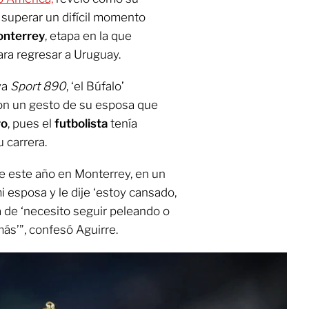
 superar un difícil momento
onterrey
, etapa en la que
ra regresar a Uruguay.
ya
Sport 890
, ‘el Búfalo’
 con un gesto de su esposa que
ro
, pues el
futbolista
tenía
 carrera.
e este año en Monterrey, en un
esposa y le dije ‘estoy cansado,
ina de ‘necesito seguir peleando o
más’”, confesó Aguirre.