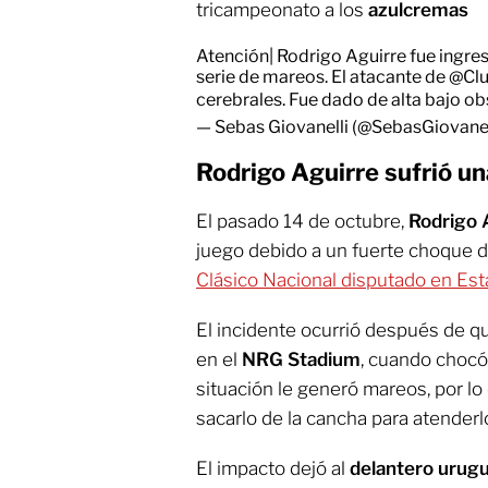
tricampeonato a los
azulcremas
Atención| Rodrigo Aguirre fue ingre
serie de mareos. El atacante de
@Cl
cerebrales. Fue dado de alta bajo o
— Sebas Giovanelli (@SebasGiovanel
Rodrigo Aguirre sufrió u
El pasado 14 de octubre,
Rodrigo 
juego debido a un fuerte choque d
Clásico Nacional disputado en Est
El incidente ocurrió después de qu
en el
NRG Stadium
, cuando choc
situación le generó mareos, por lo
sacarlo de la cancha para atenderl
El impacto dejó al
delantero urug