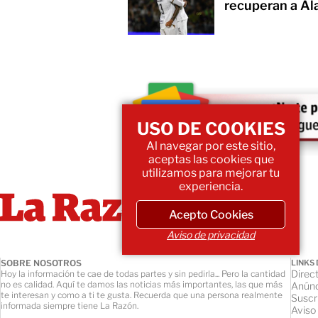
recuperan a Al
USO DE COOKIES
Al navegar por este sitio,
aceptas las cookies que
utilizamos para mejorar tu
experiencia.
Acepto Cookies
Aviso de privacidad
SOBRE NOSOTROS
LINKS 
Direct
Hoy la información te cae de todas partes y sin pedirla... Pero la cantidad
no es calidad. Aquí te damos las noticias más importantes, las que más
Anúnc
te interesan y como a ti te gusta. Recuerda que una persona realmente
Suscr
informada siempre tiene La Razón.
Aviso