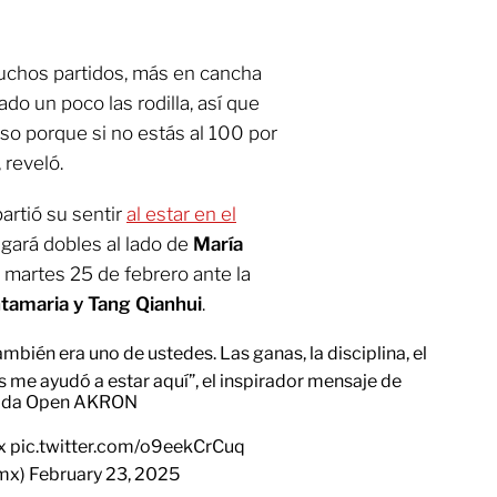
muchos partidos, más en cancha
do un poco las rodilla, así que
so porque si no estás al 100 por
 reveló.
partió su sentir
al estar en el
ugará dobles al lado de
María
l martes 25 de febrero ante la
tamaria y Tang Qianhui
.
bién era uno de ustedes. Las ganas, la disciplina, el
is me ayudó a estar aquí”, el inspirador mensaje de
érida Open AKRON
x
pic.twitter.com/o9eekCrCuq
_mx)
February 23, 2025