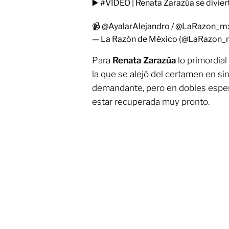
▶️
#VIDEO
| Renata Zarazúa se divier
📹
@AyalarAlejandro
/
@LaRazon_m
— La Razón de México (@LaRazon
Para
Renata Zarazúa
lo primordial
la que se alejó del certamen en si
demandante, pero en dobles espera
estar recuperada muy pronto.