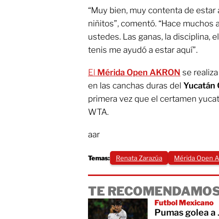
“Muy bien, muy contenta de estar 
niñitos”, comentó. “Hace muchos 
ustedes. Las ganas, la disciplina, e
tenis me ayudó a estar aquí”.
El
Mérida Open AKRON
se realiza
en las canchas duras del
Yucatán 
primera vez que el certamen yucat
WTA.
aar
Temas:
Renata Zarazúa
Mérida Open 
TE RECOMENDAMOS
Futbol Mexicano
Pumas golea a 