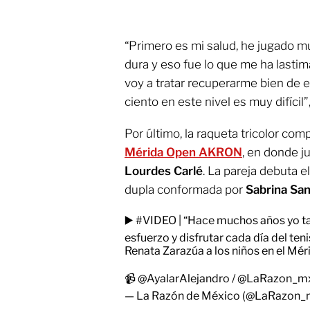
“Primero es mi salud, he jugado 
dura y eso fue lo que me ha lastima
voy a tratar recuperarme bien de e
ciento en este nivel es muy difícil”,
Por último, la raqueta tricolor com
Mérida Open AKRON
, en donde j
Lourdes Carlé
. La pareja debuta e
dupla conformada por
Sabrina San
▶️
#VIDEO
| “Hace muchos años yo tam
esfuerzo y disfrutar cada día del ten
Renata Zarazúa a los niños en el M
📹
@AyalarAlejandro
/
@LaRazon_m
— La Razón de México (@LaRazon