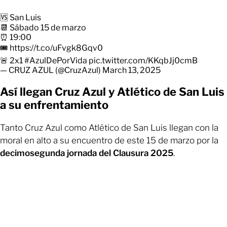
🆚 San Luis
📆 Sábado 15 de marzo
⏰ 19:00
🎟️
https://t.co/uFvgk8Gqv0
🚨 2x1
#AzulDePorVida
pic.twitter.com/KKqbJj0cmB
— CRUZ AZUL (@CruzAzul)
March 13, 2025
Así llegan Cruz Azul y Atlético de San Luis
a su enfrentamiento
Tanto Cruz Azul como Atlético de San Luis llegan con la
moral en alto a su encuentro de este 15 de marzo por la
decimosegunda jornada del Clausura 2025
.