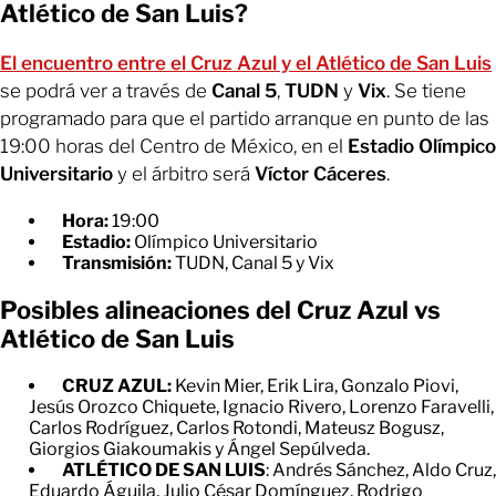
Atlético de San Luis?
El encuentro entre el Cruz Azul y el Atlético de San Luis
se podrá ver a través de
Canal 5
,
TUDN
y
Vix
. Se tiene
programado para que el partido arranque en punto de las
19:00 horas del Centro de México, en el
Estadio Olímpico
Universitario
y el árbitro será
Víctor Cáceres
.
Hora:
19:00
Estadio:
Olímpico Universitario
Transmisión:
TUDN, Canal 5 y Vix
Posibles alineaciones del Cruz Azul vs
Atlético de San Luis
CRUZ AZUL:
Kevin Mier, Erik Lira, Gonzalo Piovi,
Jesús Orozco Chiquete, Ignacio Rivero, Lorenzo Faravelli,
Carlos Rodríguez, Carlos Rotondi, Mateusz Bogusz,
Giorgios Giakoumakis y Ángel Sepúlveda.
ATLÉTICO DE SAN LUIS
: Andrés Sánchez, Aldo Cruz,
Eduardo Águila, Julio César Domínguez, Rodrigo