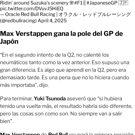
Ridin’ around Suzuka’s scenery 🌸
#F1
||
#JapaneseGP
🇯🇵
pic.twitter.com/DVuvJ5HiEQ
— Oracle Red Bull Racing | オラクル・レッドブルレーシング
(@redbullracing)
April 4, 2025
Max Verstappen gana la pole del GP de
Japón
“En el segundo intento de la Q2, no calenté los
neumáticos tanto como la vez anterior. Eso supuso una
gran diferencia. Es algo que aprendí en la Q2, pero era
demasiado tarde. Es una pena que no lo hiciera cuando
más importaba”, dijo.
Para terminar,
Yuki Tsunoda
aseveró que “si hubiera
tenido una vuelta más, el resultado habría sido diferente,
pero las cosas son como son. No siempre van a salir
bien”.
Max Verstappen
de
Red Bull
ocupará la primera posición