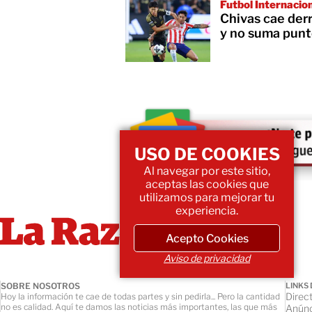
Futbol Internacio
Chivas cae der
y no suma punt
USO DE COOKIES
Al navegar por este sitio,
aceptas las cookies que
utilizamos para mejorar tu
experiencia.
Acepto Cookies
Aviso de privacidad
SOBRE NOSOTROS
LINKS 
Direct
Hoy la información te cae de todas partes y sin pedirla... Pero la cantidad
no es calidad. Aquí te damos las noticias más importantes, las que más
Anúnc