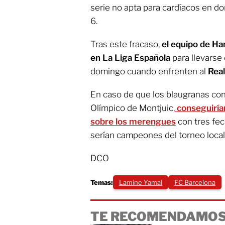
serie no apta para cardíacos en d
6.
Tras este fracaso,
el equipo de Ha
en La Liga Española
para llevarse 
domingo cuando enfrenten al
Real
En caso de que los blaugranas cons
Olímpico de Montjuic,
conseguiría
sobre los merengues
con tres fe
serían campeones del torneo local
DCO
Temas:
Lamine Yamal
FC Barcelona
TE RECOMENDAMOS