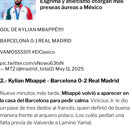
Esgrima y atletismo otorgan más
preseas áureas a México
GOL DE KYLIAN MBAPPÉ!!!!!
BARCELONA 0-1 REAL MADRID
VAMOSSSS!!!!
#ElClasico
pic.twitter.com/sNowu63tsN
— MT2 (@madrid_total2)
May 11, 2025
2.- Kylian Mbappé - Barcelona 0-2 Real Madrid
Nueve minutos más tarde,
Mbappé volvió a aparecer en
la casa del Barcelona para pedir calma
. Vinícius Jr. le dio
un pase de tres dedos al francés, quien definió de buena
manera frente al arquero polaco. Los culés pedían una
falta previa de Valverde a Lamine Yamal.