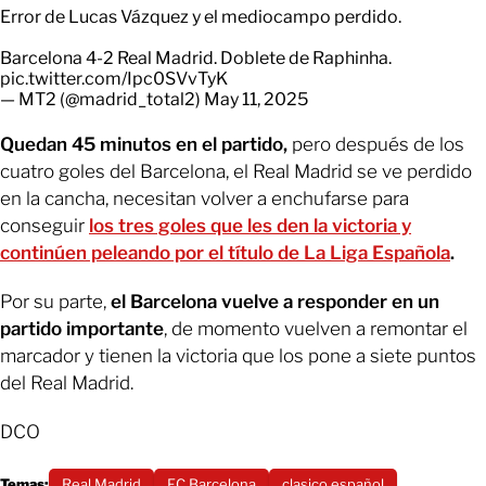
Error de Lucas Vázquez y el mediocampo perdido.
Barcelona 4-2 Real Madrid. Doblete de Raphinha.
pic.twitter.com/Ipc0SVvTyK
— MT2 (@madrid_total2)
May 11, 2025
Quedan 45 minutos en el partido,
pero después de los
cuatro goles del Barcelona, el Real Madrid se ve perdido
en la cancha, necesitan volver a enchufarse para
conseguir
los tres goles que les den la victoria y
continúen peleando por el título de La Liga Española
.
Por su parte,
el Barcelona vuelve a responder en un
partido importante
, de momento vuelven a remontar el
marcador y tienen la victoria que los pone a siete puntos
del Real Madrid.
DCO
Temas:
Real Madrid
FC Barcelona
clasico español