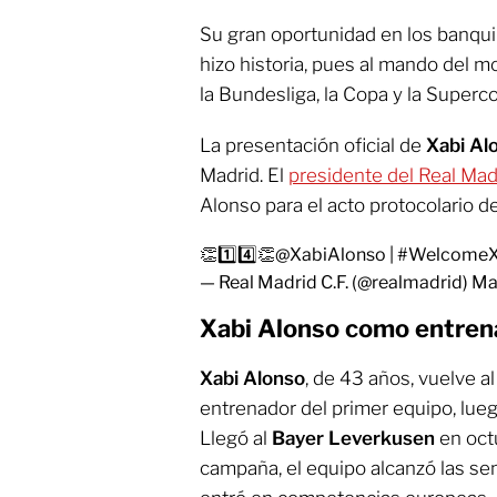
Su gran oportunidad en los banqui
hizo historia, pues al mando del 
la Bundesliga, la Copa y la Superc
La presentación oficial de
Xabi Al
Madrid. El
presidente del Real Mad
Alonso para el acto protocolario de
👏1️⃣4️⃣👏
@XabiAlonso
|
#WelcomeX
— Real Madrid C.F. (@realmadrid)
Ma
Xabi Alonso como entren
Xabi Alonso
, de 43 años, vuelve a
entrenador del primer equipo, lue
Llegó al
Bayer Leverkusen
en oct
campaña, el equipo alcanzó las se