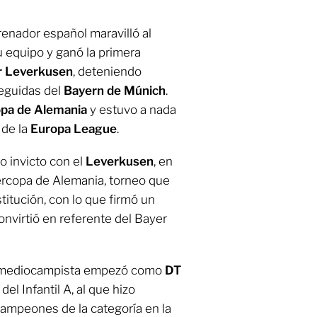
enador español maravilló al
u equipo y ganó la primera
r Leverkusen
, deteniendo
seguidas del
Bayern de Múnich
.
pa de Alemania
y estuvo a nada
 de la
Europa League
.
do invicto con el
Leverkusen
, en
ercopa de Alemania, torneo que
titución, con lo que firmó un
nvirtió en referente del Bayer
exmediocampista empezó como
DT
el Infantil A, al que hizo
ampeones de la categoría en la