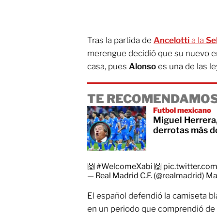
Tras la partida de
Ancelotti
a la
Se
merengue decidió que su nuevo e
casa, pues
Alonso
es una de las l
TE RECOMENDAMOS
Futbol mexicano
Miguel Herrera,
derrotas más d
🙌
#WelcomeXabi
🙌
pic.twitter.c
— Real Madrid C.F. (@realmadrid)
Ma
El español defendió la camiseta bl
en un periodo que comprendió de 