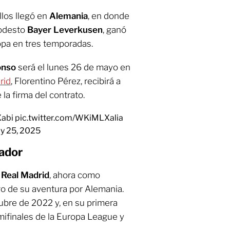
llos llegó en
Alemania
, en donde
modesto
Bayer Leverkusen
, ganó
opa en tres temporadas.
onso
será el lunes 26 de mayo en
rid
, Florentino Pérez, recibirá a
 la firma del contrato.
abi
pic.twitter.com/WKiMLXalia
y 25, 2025
ador
l
Real Madrid
, ahora como
go de su aventura por Alemania.
ubre de 2022 y, en su primera
mifinales de la Europa League y