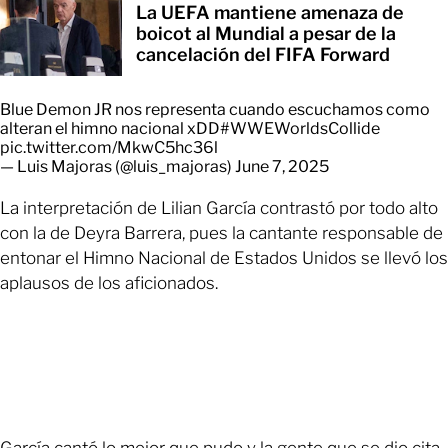
La UEFA mantiene amenaza de
boicot al Mundial a pesar de la
cancelación del FIFA Forward
Blue Demon JR nos representa cuando escuchamos como
alteran el himno nacional xDD
#WWEWorldsCollide
pic.twitter.com/MkwC5hc36l
— Luis Majoras (@luis_majoras)
June 7, 2025
La interpretación de Lilian García contrastó por todo alto
con la de Deyra Barrera, pues la cantante responsable de
entonar el Himno Nacional de Estados Unidos se llevó los
aplausos de los aficionados.
García cantó lo mejor que pudo y la gente que se dio cita