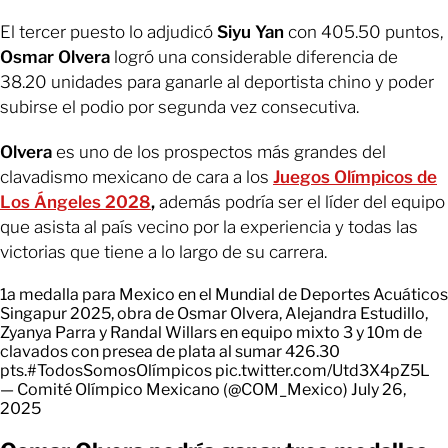
El tercer puesto lo adjudicó
Siyu Yan
con 405.50 puntos,
Osmar Olvera
logró una considerable diferencia de
38.20 unidades para ganarle al deportista chino y poder
subirse el podio por segunda vez consecutiva.
Olvera
es uno de los prospectos más grandes del
clavadismo mexicano de cara a los
Juegos Olímpicos de
Los Ángeles 2028
,
además podría ser el líder del equipo
que asista al país vecino por la experiencia y todas las
victorias que tiene a lo largo de su carrera.
1a medalla para Mexico en el Mundial de Deportes Acuáticos
Singapur 2025, obra de Osmar Olvera, Alejandra Estudillo,
Zyanya Parra y Randal Willars en equipo mixto 3 y 10m de
clavados con presea de plata al sumar 426.30
pts.
#TodosSomosOlímpicos
pic.twitter.com/Utd3X4pZ5L
— Comité Olímpico Mexicano (@COM_Mexico)
July 26,
2025