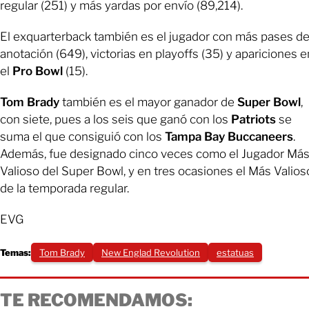
regular (251) y más yardas por envío (89,214).
El exquarterback también es el jugador con más pases d
anotación (649), victorias en playoffs (35) y apariciones e
el
Pro Bowl
(15).
Tom Brady
también es el mayor ganador de
Super Bowl
,
con siete, pues a los seis que ganó con los
Patriots
se
suma el que consiguió con los
Tampa Bay Buccaneers
.
Además, fue designado cinco veces como el Jugador Má
Valioso del Super Bowl, y en tres ocasiones el Más Valios
de la temporada regular.
EVG
Temas:
Tom Brady
New Englad Revolution
estatuas
TE RECOMENDAMOS: