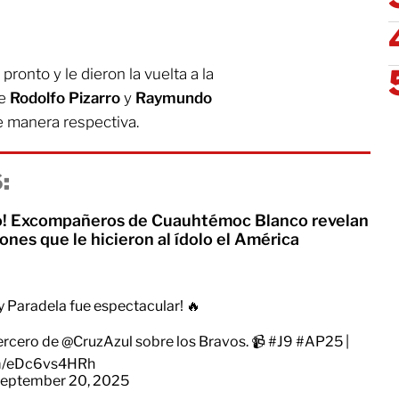
ronto y le dieron la vuelta a la
de
Rodolfo Pizarro
y
Raymundo
e manera respectiva.
:
no! Excompañeros de Cuauhtémoc Blanco revelan
iones que le hicieron al ídolo el América
y Paradela fue espectacular! 🔥
tercero de
@CruzAzul
sobre los Bravos. 📹
#J9
#AP25
|
om/eDc6vs4HRh
eptember 20, 2025