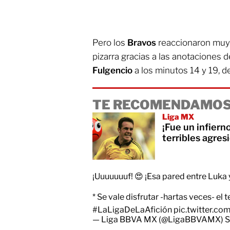
Pero los
Bravos
reaccionaron muy p
pizarra gracias a las anotaciones 
Fulgencio
a los minutos 14 y 19, d
TE RECOMENDAMOS
Liga MX
¡Fue un infier
terribles agres
¡Uuuuuuuf! 😍 ¡Esa pared entre Luka 
* Se vale disfrutar -hartas veces- el 
#LaLigaDeLaAfición
pic.twitter.c
— Liga BBVA MX (@LigaBBVAMX)
S