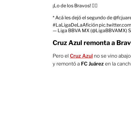
¡Lo de los Bravos! 😮‍💨
* Acá les dejó el segundo de
@fcjuare
#LaLigaDeLaAfición
pic.twitter.
— Liga BBVA MX (@LigaBBVAMX)
S
Cruz Azul remonta a Bravo
Pero el
Cruz Azul
no se vino abajo
y remontó a
FC Juárez
en la cancha