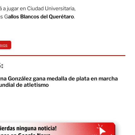
 a jugar en Ciudad Universitaria,
os G
allos Blancos del Querétaro
.
avos
:
egna González gana medalla de plata en marcha
ndial de atletismo