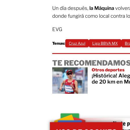
Un día después,
la Máquina
volverá
donde fungirá como local contra l
EVG
Temas:
Cruz Azul
Liga BBVA MX
Br
TE RECOMENDAMOS
Otros deportes
¡Histórica! Al
de 20 km en Mu