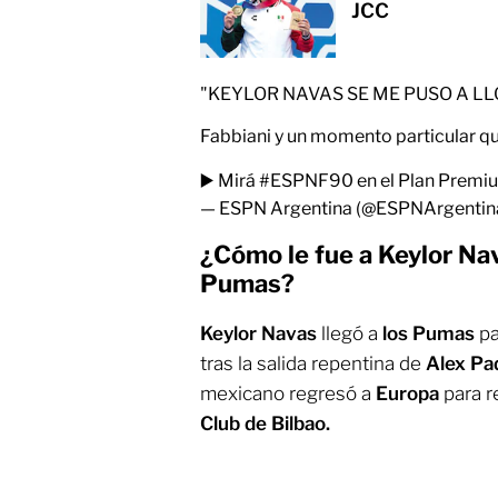
JCC
"KEYLOR NAVAS SE ME PUSO A L
Fabbiani y un momento particular que
▶️ Mirá
#ESPNF90
en el Plan Premi
— ESPN Argentina (@ESPNArgentin
¿Cómo le fue a Keylor Na
Pumas?
Keylor Navas
llegó a
los Pumas
pa
tras la salida repentina de
Alex Pad
mexicano regresó a
Europa
para r
Club de Bilbao.