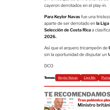
cayeron derrotados en el play-in.
Para Keylor Navas
fue una triste
aparte de ser derrotado en
la Lig
Selección de Costa Rica
a clasific
2026.
Así que el arquero tricampeón de
sin la oportunidad de disputar un 
DCO
Temas:
Keylor Navas
Liga Mx
Puma
TE RECOMENDAMOS
Tras polémico pla
Ministro britán