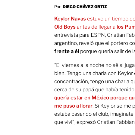
Por:
DIEGO CHÁVEZ ORTIZ
Keylor Navas
estuvo un tiempo de
Old Boys
antes de llegar a
los Pu
entrevista para ESPN, Cristian Fab
argentino, reveló que el portero c
frente a él
porque quería salir de la
“El viernes a la noche no sé si j
bien. Tengo una charla con Keylor e
concentración, tengo una charla que
cerca de su papá que había tenido
quería estar en México porque q
me puso a llorar
.
Si Keylor se me po
estaba pasando el club, imagínate
que viví”, expresó Cristian Fabbiani