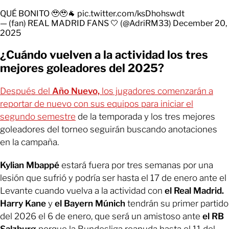
QUÉ BONITO 🥹🥹🐐
pic.twitter.com/ksDhohswdt
— (fan) REAL MADRID FANS 🤍 (@AdriRM33)
December 20,
2025
¿Cuándo vuelven a la actividad los tres
mejores goleadores del 2025?
Después del
Año Nuevo,
los jugadores comenzarán a
reportar de nuevo con sus equipos para iniciar el
segundo semestre
de la temporada y los tres mejores
goleadores del torneo seguirán buscando anotaciones
en la campaña.
Kylian Mbappé
estará fuera por tres semanas por una
lesión que sufrió y podría ser hasta el 17 de enero ante el
Levante cuando vuelva a la actividad con
el Real Madrid.
Harry Kane
y
el Bayern Múnich
tendrán su primer partido
del 2026 el 6 de enero, que será un amistoso ante
el RB