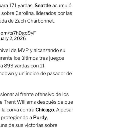
para 171 yardas,
Seattle
acumuló
 sobre Carolina, liderados por las
rada de Zach Charbonnet.
r.com/ts7hDgq9yF
uary 2, 2026
nivel de MVP y alcanzando su
urante los últimos tres juegos
ra 893 yardas con 11
hdown y un índice de pasador de
sionar al frente ofensivo de los
kle Trent Williams después de que
e la corva contra
Chicago
. A pesar
o protegiendo a
Purdy
,
una de sus victorias sobre