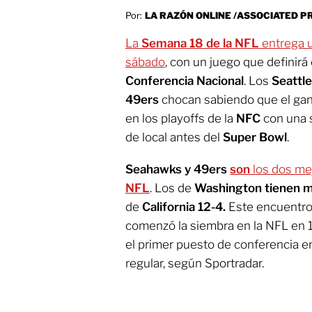
Por:
LA RAZÓN ONLINE /ASSOCIATED P
La
Semana 18 de la NFL
entrega u
sábado
, con un juego que definirá 
Conferencia Nacional
. Los
Seattle
49ers
chocan sabiendo que el gan
en los playoffs de la
NFC
con una 
de local antes del
Super Bowl
.
Seahawks y 49ers
son
los dos me
NFL
. Los de
Washington tienen m
de
California 12-4.
Este encuentro
comenzó la siembra en la NFL en 
el primer puesto de conferencia e
regular, según Sportradar.