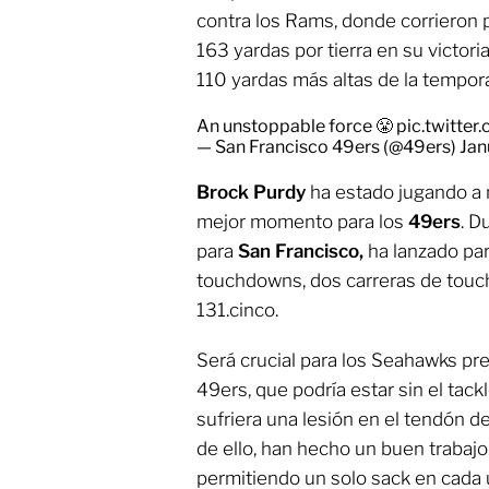
contra los Rams, donde corrieron 
163 yardas por tierra en su victoria
110 yardas más altas de la tempo
An unstoppable force 😤
pic.twitte
— San Francisco 49ers (@49ers)
Jan
Brock Purdy
ha estado jugando a 
mejor momento para los
49ers
. D
para
San Francisco,
ha lanzado pa
touchdowns, dos carreras de touc
131.cinco.
Será crucial para los Seahawks pre
49ers, que podría estar sin el tac
sufriera una lesión en el tendón d
de ello, han hecho un buen trabaj
permitiendo un solo sack en cada 