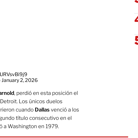
m/URVsvBi9j9
)
January 2, 2026
arnold
, perdió en esta posición el
etroit. Los únicos duelos
rrieron cuando
Dallas
venció a los
undo título consecutivo en el
ó a Washington en 1979.