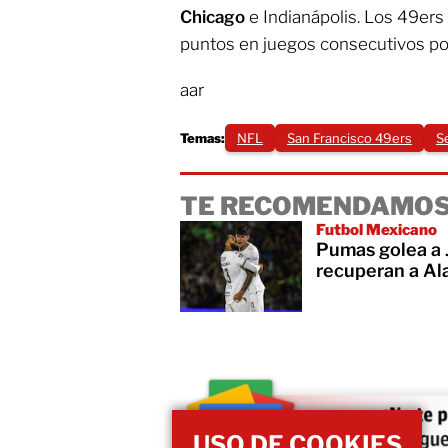
Chicago
e Indianápolis. Los 49er
puntos en juegos consecutivos po
aar
Temas:
NFL
San Francisco 49ers
S
TE RECOMENDAMOS
Futbol Mexicano
Pumas golea a 
recuperan a Al
USO DE COOKIES