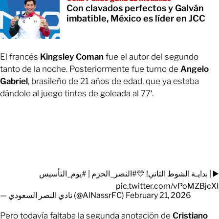
Con clavados perfectos y Galván
imbatible, México es líder en JCC
El francés
Kingsley Coman
fue el autor del segundo
tanto de la noche. Posteriormente fue turno de
Angelo
Gabriel
, brasileño de 21 años de edad, que ya estaba
dándole al juego tintes de goleada al 77′.
#يوم_التأسيس
|
#النصر_الحزم
▶️ | بدايـة الشوط الثاني! 💛
pic.twitter.com/vPoMZBjcXI
— نادي النصر السعودي (@AlNassrFC)
February 21, 2026
Pero todavía faltaba la segunda anotación de
Cristiano