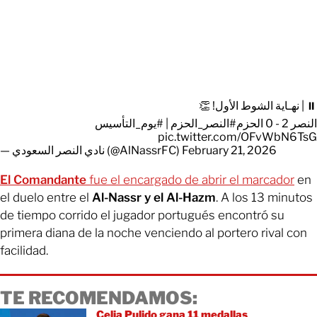
⏸️ | نهـاية الشوط الأول! 👏
#يوم_التأسيس
|
#النصر_الحزم
النصر 2 - 0 الحزم
pic.twitter.com/OFvWbN6TsG
— نادي النصر السعودي (@AlNassrFC)
February 21, 2026
El Comandante
fue el encargado de abrir el marcador
en
el duelo entre el
Al-Nassr y el Al-Hazm
. A los 13 minutos
de tiempo corrido el jugador portugués encontró su
primera diana de la noche venciendo al portero rival con
facilidad.
TE RECOMENDAMOS:
Celia Pulido gana 11 medallas