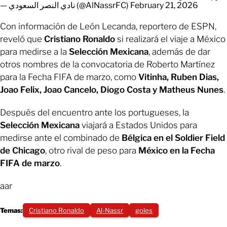
— نادي النصر السعودي (@AlNassrFC)
February 21, 2026
Con información de León Lecanda, reportero de ESPN,
reveló que
Cristiano Ronaldo
si realizará el viaje a México
para medirse a la
Selección Mexicana
, además de dar
otros nombres de la convocatoria de Roberto Martínez
para la Fecha FIFA de marzo, como
Vitinha, Ruben Dias,
Joao Felix, Joao Cancelo, Diogo Costa y Matheus Nunes
.
Después del encuentro ante los portugueses, la
Selección Mexicana
viajará a Estados Unidos para
medirse ante el combinado de
Bélgica en el Soldier Field
de Chicago
, otro rival de peso para
México en la Fecha
FIFA de marzo
.
aar
Temas:
Cristiano Ronaldo
Al-Nassr
goles