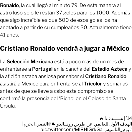
Ronaldo
, la cual llegó al minuto 79. De esta manera al
astro luso solo le restan 37 goles para los 1000. Además
que algo increíble es que 500 de esos goles los ha
anotado a partir de su cumpleaños 30. Actualmente tiene
41 años.
Cristiano Ronaldo vendrá a jugar a México
La
Selección Mexicana
está a poco más de un mes de
enfrentarse a
Portugal
en la cancha del
Estadio Azteca
y
la afición estaba ansiosa por saber si
Cristiano Ronaldo
asistirá a México para enfrentarse al
Tricolor
y semanas
antes de que se lleve a cabo este compromiso se
confirmó la presencia del ‘Bicho’ en el Coloso de Santa
Úrsula.
14’ | هـــــدف! 🔥
|
#النصر_الحزم
الهدف الأول للعالمي عن طريق رونــالدو 🐐
pic.twitter.com/Ml8HlGrkGa
#يوم_التأسيس