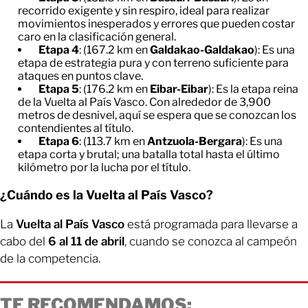
recorrido exigente y sin respiro, ideal para realizar
movimientos inesperados y errores que pueden costar
caro en la clasificación general.
Etapa 4
: (167.2 km en
Galdakao-Galdakao
): Es una
etapa de estrategia pura y con terreno suficiente para
ataques en puntos clave.
Etapa 5
: (176.2 km en
Eibar-Eibar
): Es la etapa reina
de la Vuelta al País Vasco. Con alrededor de 3,900
metros de desnivel, aquí se espera que se conozcan los
contendientes al título.
Etapa 6
: (113.7 km en
Antzuola-Bergara
): Es una
etapa corta y brutal; una batalla total hasta el último
kilómetro por la lucha por el título.
¿Cuándo es la Vuelta al País Vasco?
La
Vuelta al País Vasco
está programada para llevarse a
cabo del
6 al 11 de abril
, cuando se conozca al campeón
de la competencia.
TE RECOMENDAMOS: