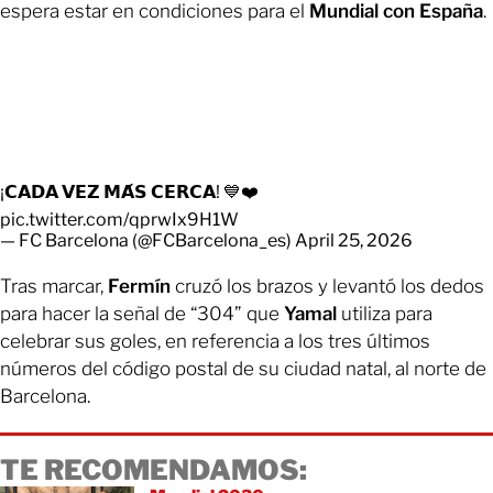
espera estar en condiciones para el
Mundial con España
.
¡𝗖𝗔𝗗𝗔 𝗩𝗘𝗭 𝗠𝗔́𝗦 𝗖𝗘𝗥𝗖𝗔! 💙❤️
pic.twitter.com/qprwIx9H1W
— FC Barcelona (@FCBarcelona_es)
April 25, 2026
Tras marcar,
Fermín
cruzó los brazos y levantó los dedos
para hacer la señal de “304” que
Yamal
utiliza para
celebrar sus goles, en referencia a los tres últimos
números del código postal de su ciudad natal, al norte de
Barcelona.
TE RECOMENDAMOS: