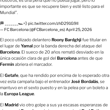
nosotros, es una pena que no pueda jugar, pero lo
importante es que se recupere bien y esté listo para el
Mundial”.
🏁 _______🏎️💨
pic.twitter.com/zhD291G9lI
— FC Barcelona (@FCBarcelona_es)
April 25, 2026
El poco utilizado delantero
Roony Bardghji
fue titular en
el lugar de
Yamal
por la banda derecha del ataque del
Barcelona
. El sueco de 20 años remató desviado en la
única ocasión clara de gol del
Barcelona
antes de que
Fermín
abriera el marcador.
El
Getafe
, que ha rendido por encima de lo esperado otra
vez esta campaña bajo el entrenador
José Bordalás
, se
mantuvo en el sexto puesto y en la pelea por un boleto a
la
Europa League
.
El
Madrid
vio otro golpe a sus ya escasas esperanzas de