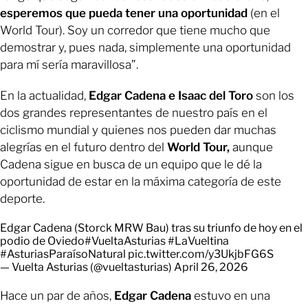
esperemos que pueda tener una oportunidad
(en el
World Tour). Soy un corredor que tiene mucho que
demostrar y, pues nada, simplemente una oportunidad
para mí sería maravillosa”.
En la actualidad,
Edgar Cadena e Isaac del Toro
son los
dos grandes representantes de nuestro país en el
ciclismo mundial y quienes nos pueden dar muchas
alegrías en el futuro dentro del
World Tour,
aunque
Cadena sigue en busca de un equipo que le dé la
oportunidad de estar en la máxima categoría de este
deporte.
Edgar Cadena (Storck MRW Bau) tras su triunfo de hoy en el
podio de Oviedo
#VueltaAsturias
#LaVueltina
#AsturiasParaísoNatural
pic.twitter.com/y3UkjbFG6S
— Vuelta Asturias (@vueltasturias)
April 26, 2026
Hace un par de años,
Edgar Cadena
estuvo en una