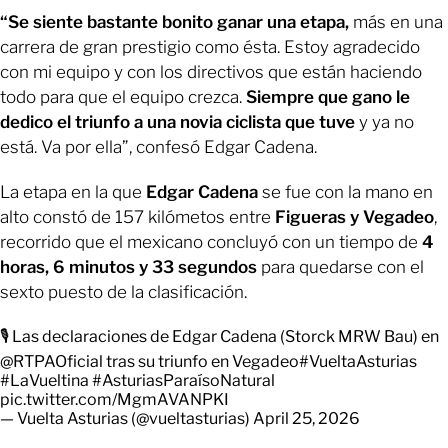
“Se siente bastante bonito ganar una etapa,
más en una
carrera de gran prestigio como ésta. Estoy agradecido
con mi equipo y con los directivos que están haciendo
todo para que el equipo crezca.
Siempre que gano le
dedico el triunfo a una novia ciclista que tuve
y ya no
está. Va por ella”, confesó Edgar Cadena.
La etapa en la que
Edgar Cadena
se fue con la mano en
alto constó de 157 kilómetos entre
Figueras y Vegadeo
,
recorrido que el mexicano concluyó con un tiempo de
4
horas, 6 minutos y 33 segundos
para quedarse con el
sexto puesto de la clasificación.
🎙️ Las declaraciones de Edgar Cadena (Storck MRW Bau) en
@RTPAOficial
tras su triunfo en Vegadeo
#VueltaAsturias
#LaVueltina
#AsturiasParaísoNatural
pic.twitter.com/MgmAVANPKI
— Vuelta Asturias (@vueltasturias)
April 25, 2026