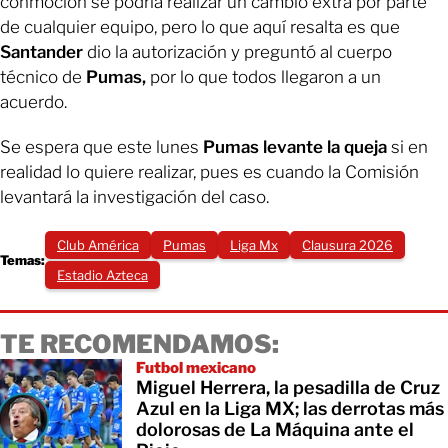
conmoción se podría realizar un cambio extra por parte
de cualquier equipo, pero lo que aquí resalta es que
Santander
dio la autorización y preguntó al cuerpo
técnico de
Pumas,
por lo que todos llegaron a un
acuerdo.
Se espera que este lunes
Pumas levante la queja
si en
realidad lo quiere realizar, pues es cuando la Comisión
levantará la investigación del caso.
Club América
Pumas
Liga Mx
Clausura 2026
Temas:
Estadio Azteca
TE RECOMENDAMOS:
Futbol mexicano
Miguel Herrera, la pesadilla de Cruz
Azul en la Liga MX; las derrotas más
dolorosas de La Máquina ante el