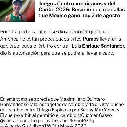
Juegos Centroamericanos y del
Caribe 2026: Resumen de medallas
que México ganó hoy 2 de agosto
Por otra parte, también se dio a conocer que en el
América no están preocupados si los
Pumas
llegaran a
quejarse, pues el árbitro central,
Luis Enrique Santander,
dio la autorización para que se pudiera llevar a cabo.
En esta toma se aprecia que Maximiliano Quintero
Hernández señala las tarjetas de cambio y da el visto bueno
del cambio entre Thiago Espinosa por Sebastián Cáceres.
El cuerpo arbitral permitió el cambio
@GuzmanGasso
@cantantearbitro
pic.twitter.com/kE5riRGl6j
— Alberto 🦅 (@dixonTWDL)
May 4, 2026