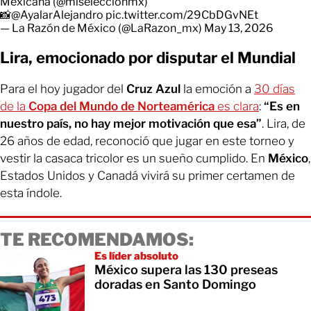
Mexicana (
@miseleccionmx
)
📸
@AyalarAlejandro
pic.twitter.com/29CbDGvNEt
— La Razón de México (@LaRazon_mx)
May 13, 2026
Lira, emocionado por disputar el Mundial
Para el hoy jugador del
Cruz Azul
la emoción a
30 días
de la
Copa del Mundo de Norteamérica
es clara
:
“Es en
nuestro país, no hay mejor motivación que esa”
. Lira, de
26 años de edad, reconoció que jugar en este torneo y
vestir la casaca tricolor es un sueño cumplido. En
México
,
Estados Unidos y Canadá vivirá su primer certamen de
esta índole.
TE RECOMENDAMOS:
Es líder absoluto
México supera las 130 preseas
doradas en Santo Domingo