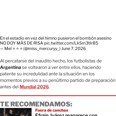
En el estadio en vez del himno pusieron el bombón asesino
NO DOY MÁS DE RISA
pic.twitter.com/LkSm3tIr85
— Mel ⭐ ⭐ ⭐ (@miss_mercuryy_)
June 7, 2026
Al percatarse del inaudito hecho, los futbolistas de
Argentina
se voltearon a ver entre ellos, haciendo
patente su incredulidad ante la situación en los
momentos previos a su penúltimo partido de preparación
antes del
Mundial 2026
.
TE RECOMENDAMOS:
Fuera de canchas
Efraín Juárez reaparece con