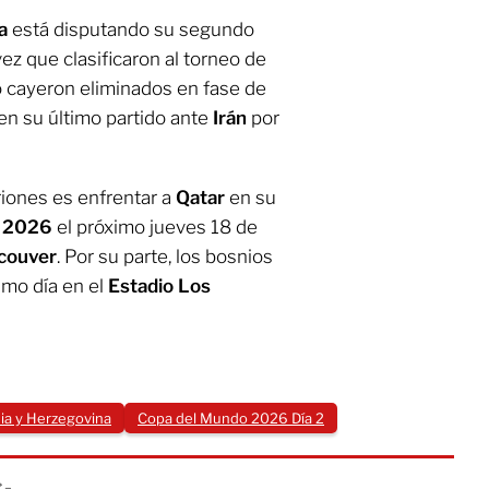
a
está disputando su segundo
vez que clasificaron al torneo de
o cayeron eliminados en fase de
en su último partido ante
Irán
por
riones es enfrentar a
Qatar
en su
l 2026
el próximo jueves 18 de
couver
. Por su parte, los bosnios
smo día en el
Estadio Los
ia y Herzegovina
Copa del Mundo 2026 Día 2