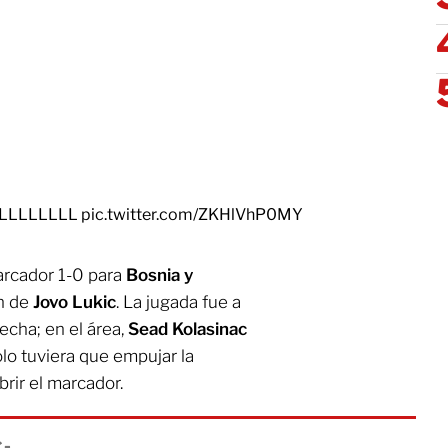
LLLLLLLLL
pic.twitter.com/ZKHlVhP0MY
arcador 1-0 para
Bosnia y
ón de
Jovo Lukic
. La jugada fue a
echa; en el área,
Sead Kolasinac
lo tuviera que empujar la
rir el marcador.