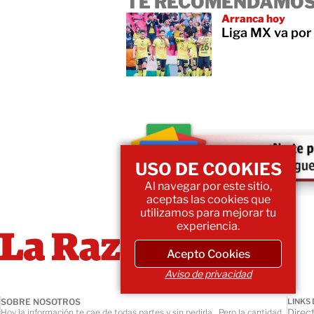
TE RECOMENDAMOS
Arranca hoy
Liga MX va por 
USO DE COOKIES
Al navegar por este sitio,
aceptas las cookies que
utilizamos para mejorar tu
experiencia.
Acepto Cookies
Aviso de privacidad
SOBRE NOSOTROS
LINKS 
Direct
Hoy la información te cae de todas partes y sin pedirla... Pero la cantidad