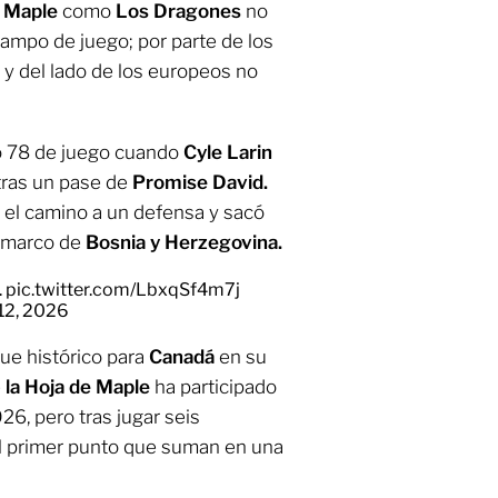
e Maple
como
Los Dragones
no
campo de juego; por parte de los
y del lado de los europeos no
to 78 de juego cuando
Cyle Larin
 tras un pase de
Promise David.
 el camino a un defensa y sacó
 marco de
Bosnia y Herzegovina.
.
pic.twitter.com/LbxqSf4m7j
12, 2026
ue histórico para
Canadá
en su
e
la Hoja de Maple
ha participado
26, pero tras jugar seis
l primer punto que suman en una