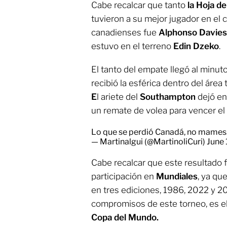
Cabe recalcar que tanto
la Hoja d
tuvieron a su mejor jugador en el 
canadienses fue
Alphonso Davies
estuvo en el terreno
Edin Dzeko
.
El tanto del empate llegó al minu
recibió la esférica dentro del área
E
l ariete del
Southampton
dejó en
un remate de volea para vencer el
Lo que se perdió Canadá, no mames
— Martinalgui (@MartinoliCuri)
June 
Cabe recalcar que este resultado f
participación en
Mundiales
, ya qu
en tres ediciones, 1986, 2022 y 20
compromisos de este torneo, es e
Copa del Mundo.