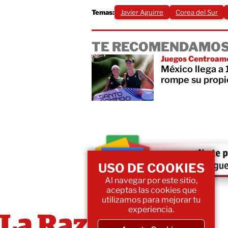
Temas:
Javier Aguirre
Corea del Sur
TE RECOMENDAMOS
Juegos Centroame
México llega a
rompe su propi
USO DE COOKIES
Al navegar por este sitio,
aceptas las cookies que
utilizamos para mejorar tu
experiencia.