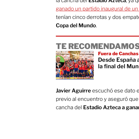
la cancha del
Estadio Azteca
, ya 
ganado un partido inaugural de u
tenían cinco derrotas y dos empat
Copa del Mundo
.
TE RECOMENDAMOS
Fuera de Canchas
Desde España a
la final del M
Javier Aguirre
escuchó ese dato e
previo al encuentro y aseguró que 
cancha del
Estadio Azteca a ganar