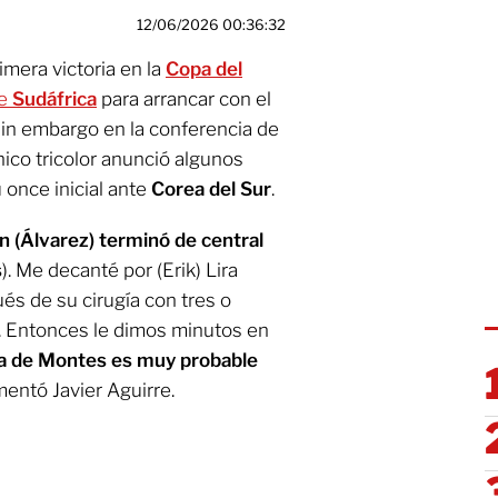
12/06/2026 00:36:32
imera victoria en la
Copa del
de
Sudáfrica
para arrancar con el
Sin embargo en la conferencia de
nico tricolor anunció algunos
 once inicial ante
Corea del Sur
.
on (Álvarez) terminó de central
s
). Me decanté por (Erik) Lira
és de su cirugía con tres o
. Entonces le dimos minutos en
oja de Montes es muy probable
mentó Javier Aguirre.