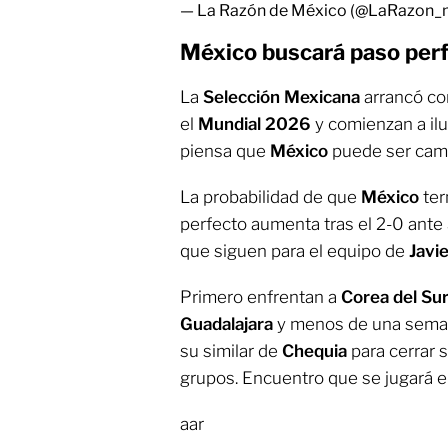
— La Razón de México (@LaRazon
México buscará paso per
La
Selección Mexicana
arrancó con
el
Mundial 2026
y comienzan a il
piensa que
México
puede ser cam
La probabilidad de que
México
ter
perfecto aumenta tras el 2-0 ante
que siguen para el equipo de
Javi
Primero enfrentan a
Corea del Su
Guadalajara
y menos de una seman
su similar de
Chequia
para cerrar s
grupos. Encuentro que se jugará e
aar