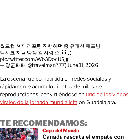
월드컵 현지 리포팅 진행하던 중 유쾌한 해프닝
멕시코 지금 당장 갈 사람 손..🙌🏻
pic.twitter.com/Wb3DocUSjg
— 장군파파 (@travelman777)
June 11, 2026
La escena fue compartida en redes sociales y
rápidamente acumuló cientos de miles de
reproducciones, convirtiéndose en
uno de los videos
virales de la jornada mundialista
en Guadalajara.
TE RECOMENDAMOS:
Copa del Mundo
Canadá rescata el empate con