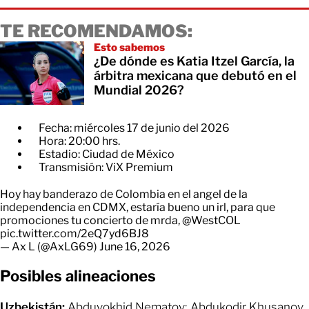
TE RECOMENDAMOS:
Esto sabemos
¿De dónde es Katia Itzel García, la
árbitra mexicana que debutó en el
Mundial 2026?
Fecha: miércoles 17 de junio del 2026
Hora: 20:00 hrs.
Estadio: Ciudad de México
Transmisión: ViX Premium
Hoy hay banderazo de Colombia en el angel de la
independencia en CDMX, estaría bueno un irl, para que
promociones tu concierto de mrda,
@WestCOL
pic.twitter.com/2eQ7yd6BJ8
— Ax L (@AxLG69)
June 16, 2026
Posibles alineaciones
Uzbekistán:
Abduvokhid Nematov; Abdukodir Khusanov,