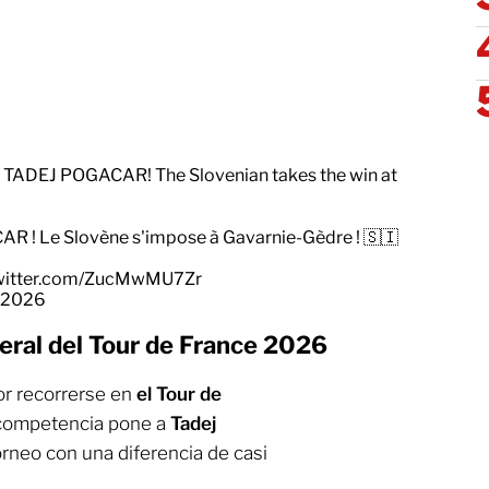
ADEJ POGACAR! The Slovenian takes the win at
! Le Slovène s'impose à Gavarnie-Gèdre ! 🇸🇮
twitter.com/ZucMwMU7Zr
, 2026
eneral del Tour de France 2026
r recorrerse en
el Tour de
a competencia pone a
Tadej
orneo con una diferencia de casi