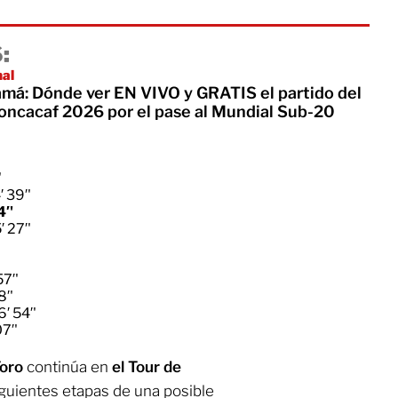
:
nal
má: Dónde ver EN VIVO y GRATIS el partido del
cacaf 2026 por el pase al Mundial Sub-20
'
 39′'
4′'
 27′'
57′'
8′'
′ 54′'
7′'
Toro
continúa en
el Tour de
iguientes etapas de una posible