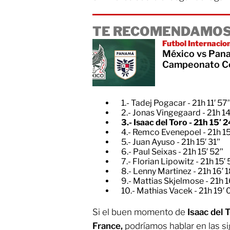
TE RECOMENDAMOS
Futbol Internacio
México vs Pana
Campeonato Con
1.- Tadej Pogacar - 21h 11′ 57′
2.- Jonas Vingegaard - 21h 14′
3.- Isaac del Toro - 21h 15′ 2
4.- Remco Evenepoel - 21h 15′
5.- Juan Ayuso - 21h 15′ 31′'
6.- Paul Seixas - 21h 15′ 52′'
7.- Florian Lipowitz - 21h 15′ 
8.- Lenny Martinez - 21h 16′ 1
9.- Mattias Skjelmose - 21h 16
10.- Mathias Vacek - 21h 19′ 0
Si el buen momento de
Isaac del 
France,
podríamos hablar en las s