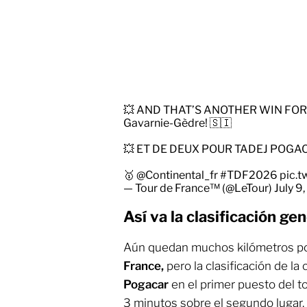
💥 AND THAT’S ANOTHER WIN FOR T
Gavarnie-Gèdre! 🇸🇮
💥 ET DE DEUX POUR TADEJ POGACAR 
🥇
@Continental_fr
#TDF2026
pic.
— Tour de France™ (@LeTour)
July 9
Así va la clasificación g
Aún quedan muchos kilómetros po
France,
pero la clasificación de l
Pogacar
en el primer puesto del t
3 minutos sobre el segundo lugar.