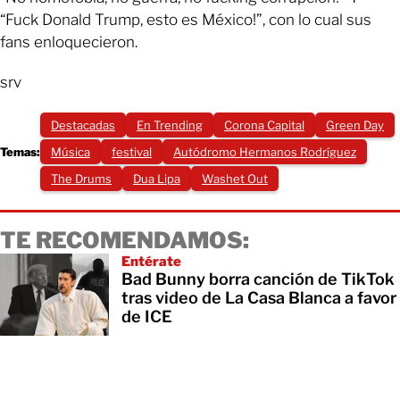
“Fuck Donald Trump, esto es México!”, con lo cual sus
fans enloquecieron.
srv
Destacadas
En Trending
Corona Capital
Green Day
Temas:
Música
festival
Autódromo Hermanos Rodríguez
The Drums
Dua Lipa
Washet Out
TE RECOMENDAMOS:
Entérate
Bad Bunny borra canción de TikTok
tras video de La Casa Blanca a favor
de ICE