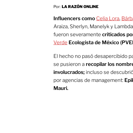
Por:
LA RAZÓN ONLINE
Influencers como
Celia Lora
,
Bárba
Araiza, Sherlyn, Manelyk y Lambda
fueron severamente
criticados po
Verde
Ecologista de México (PVEM
El hecho no pasó desapercibido pa
se pusieron a
recopilar los nombr
involucrados;
incluso se descubri
por agencias de management:
Epi
Mauri.