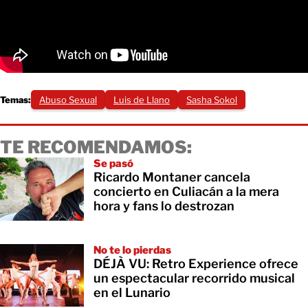
Temas:
Abuso Sexual
Luis de Llano
Sasha Sokol
TE RECOMENDAMOS:
Se pasó
Ricardo Montaner cancela
concierto en Culiacán a la mera
hora y fans lo destrozan
No te lo pierdas
DÉJÀ VU: Retro Experience ofrece
un espectacular recorrido musical
en el Lunario