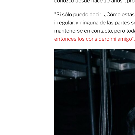
conozco desde hace 10 años", pro
"Si sólo puedo decir '¿Cómo está
irregular, y ninguna de las partes 
mantenerse en contacto, pero to
entonces los considero mi amigo",