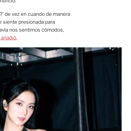
nunció.
s?' de vez en cuando de manera
se siente presionada para
davía nos sentimos cómodos,
 añadió.