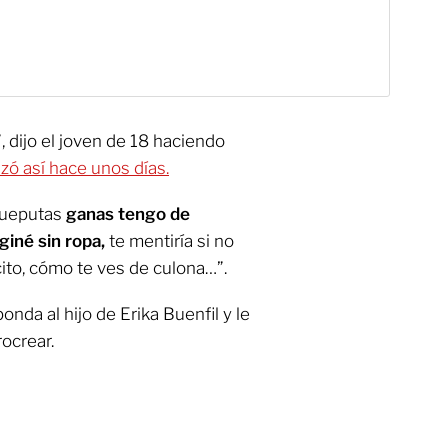
”, dijo el joven de 18 haciendo
azó así hace unos días.
ijueputas
ganas tengo de
giné sin ropa,
te mentiría si no
cito, cómo te ves de culona…”.
nda al hijo de Erika Buenfil y le
rocrear.