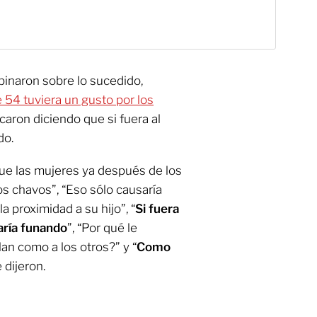
pinaron sobre lo sucedido,
e 54 tuviera un gusto por los
icaron diciendo que si fuera al
do.
que las mujeres ya después de los
os chavos”, “Eso sólo causaría
a proximidad a su hijo”, “
Si fuera
aría funando
”, “Por qué le
lan como a los otros?” y “
Como
le dijeron.