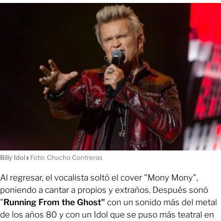
Billy Idol
ı
Foto: Chucho Contreras
Al regresar, el vocalista soltó el cover "Mony Mony",
poniendo a cantar a propios y extraños. Después sonó
"
Running From the Ghost"
con un sonido más del metal
de los años 80 y con un Idol que se puso más teatral en