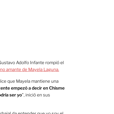
ustavo Adolfo Infante rompió el
o no amante de Mayela Laguna.
dice que Mayela mantiene una
gente empezó a decir en Chisme
dría ser yo
", inició en sus
bajal da entender que yo soy el