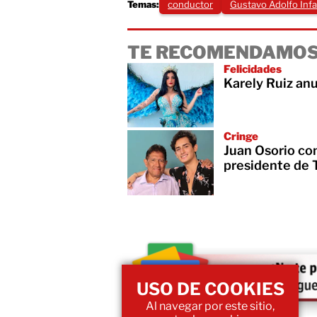
Temas:
conductor
Gustavo Adolfo Inf
TE RECOMENDAMOS
Felicidades
Karely Ruiz an
Cringe
Juan Osorio con
presidente de 
USO DE COOKIES
Al navegar por este sitio,