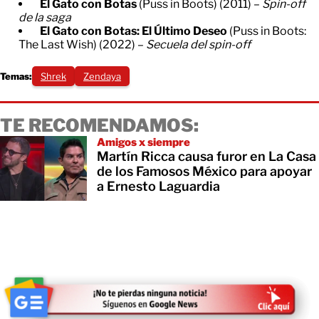
El Gato con Botas
(Puss in Boots) (2011) –
Spin-off
de la saga
El Gato con Botas: El Último Deseo
(Puss in Boots:
The Last Wish) (2022) –
Secuela del spin-off
Temas:
Shrek
Zendaya
TE RECOMENDAMOS:
Amigos x siempre
Martín Ricca causa furor en La Casa
de los Famosos México para apoyar
a Ernesto Laguardia