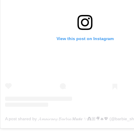
View this post on Instagram
A post shared by 𝓐𝓶𝓪𝓲𝓻𝓪𝓷𝔂 𝓑𝓪𝓻𝓫𝓲𝓮 𝑴𝒖𝒏̃𝒆 ✨👸🏼🎥🔥💖 (@barbie_