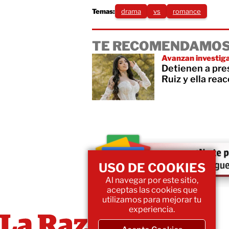
Temas:
drama
vs
romance
TE RECOMENDAMOS
Avanzan investig
Detienen a pres
Ruiz y ella reac
USO DE COOKIES
Al navegar por este sitio,
aceptas las cookies que
utilizamos para mejorar tu
experiencia.