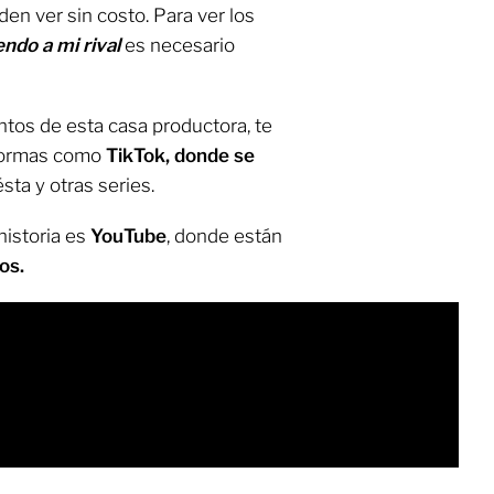
en ver sin costo. Para ver los
endo a mi rival
es necesario
ntos de esta casa productora, te
formas como
TikTok, donde se
ta y otras series.
historia es
YouTube
, donde están
os.