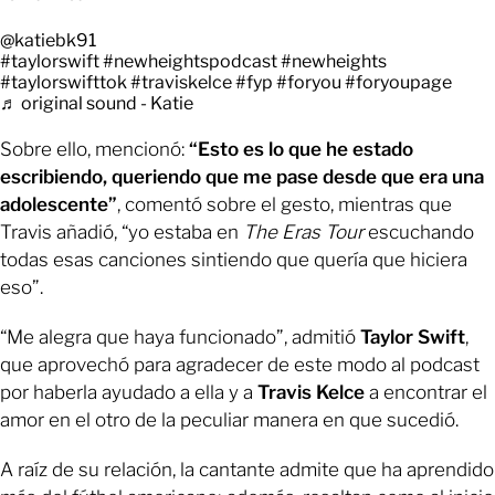
@katiebk91
#taylorswift
#newheightspodcast
#newheights
#taylorswifttok
#traviskelce
#fyp
#foryou
#foryoupage
♬ original sound - Katie
Sobre ello, mencionó:
“Esto es lo que he estado
escribiendo, queriendo que me pase desde que era una
adolescente”
, comentó sobre el gesto, mientras que
Travis añadió, “yo estaba en
The Eras Tour
escuchando
todas esas canciones sintiendo que quería que hiciera
eso”.
“Me alegra que haya funcionado”, admitió
Taylor Swift
,
que aprovechó para agradecer de este modo al podcast
por haberla ayudado a ella y a
Travis Kelce
a encontrar el
amor en el otro de la peculiar manera en que sucedió.
A raíz de su relación, la cantante admite que ha aprendido