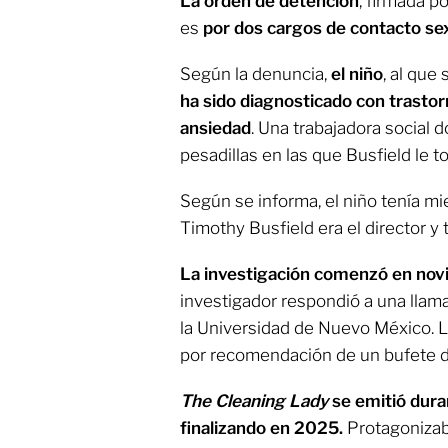
La orden de detención
, firmada p
es
por dos cargos de contacto sex
Según la denuncia,
el niño
, al que 
ha sido diagnosticado con trasto
ansiedad
. Una trabajadora social
pesadillas en las que Busfield le 
Según se informa, el niño tenía m
Timothy Busfield era el director y 
La investigación comenzó en no
investigador respondió a una llam
la Universidad de Nuevo México. Lo
por recomendación de un bufete d
The Cleaning Lady
se emitió dur
finalizando en 2025.
Protagoniza