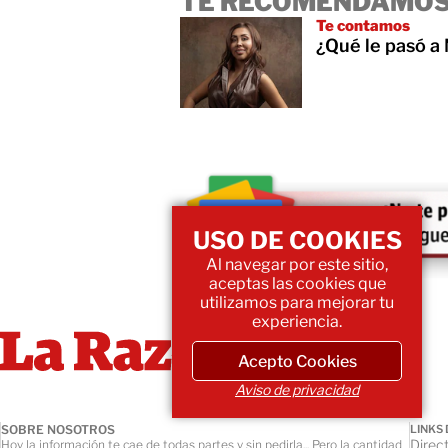
TE RECOMENDAMOS
Te contamos
¿Qué le pasó a 
USO DE COOKIES
Al navegar por este sitio,
aceptas las cookies que
utilizamos para mejorar tu
experiencia.
Acepto Cookies
Aviso de privacidad
SOBRE NOSOTROS
LINKS 
Direct
Hoy la información te cae de todas partes y sin pedirla... Pero la cantidad