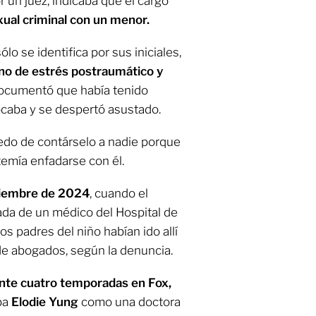
or un juez, indicaba que el cargo
ual criminal con un menor.
sólo se identifica por sus iniciales,
rno de estrés postraumático y
 documentó que había tenido
tocaba y se despertó asustado.
iedo de contárselo a nadie porque
temía enfadarse con él.
viembre de 2024
, cuando el
ada de un médico del Hospital de
s padres del niño habían ido allí
e abogados, según la denuncia.
ante cuatro temporadas en Fox,
ba
Elodie Yung
como una doctora