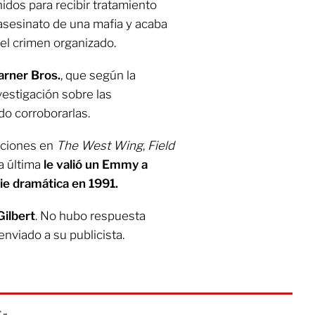
dos para recibir tratamiento
 asesinato de una mafia y acaba
el crimen organizado.
arner Bros.
, que según la
vestigación sobre las
o corroborarlas.
iciones en
The West Wing
,
Field
ta última
le valió un Emmy a
ie dramática en 1991.
Gilbert
. No hubo respuesta
enviado a su publicista.