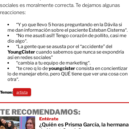
sociales es moralmente correcta. Te dejamos algunas
reacciones:
“Y yo que llevo 5 horas preguntando en la Dávila si
me dan información sobre el paciente Esteban Cisterna“.
“No me asusti así!! Tengo corazón de pollito, casi me
dio algo“.
“La gente que se asusta por el “accidente” del
YoungCister
cuando sabemos que nunca se expondría
así en redes sociales"
“cambia a tu equipo de marketing“.
“te creo q lo de
youngcister
consista en concientizar
lo de manejar ebrio, pero QUÉ tiene que ver una cosa con
otra“.
Temas:
artista
TE RECOMENDAMOS:
Entérate
¿Quién es Prisma García, la hermana