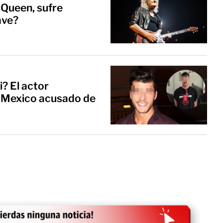
e Queen, sufre
ave?
i? El actor
a Mexico acusado de