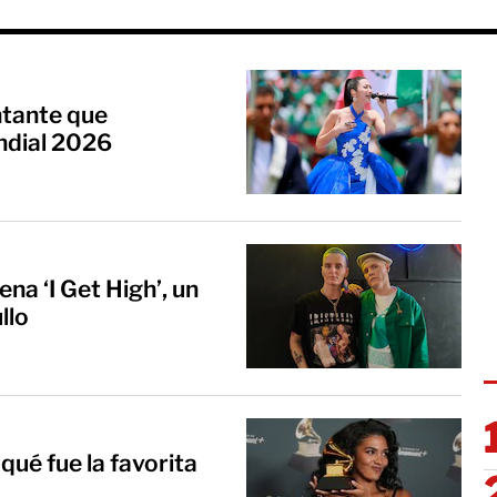
ntante que
ndial 2026
na ‘I Get High’, un
llo
qué fue la favorita