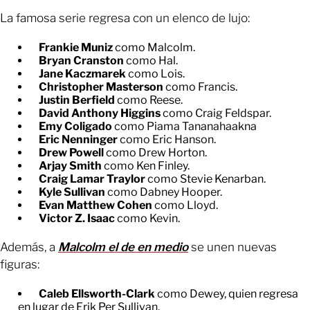
La famosa serie regresa con un elenco de lujo:
Frankie Muniz
como Malcolm.
Bryan Cranston
como Hal.
Jane Kaczmarek
como Lois.
Christopher Masterson
como Francis.
Justin Berfield
como Reese.
David Anthony Higgins
como Craig Feldspar.
Emy Coligado
como Piama Tananahaakna
Eric Nenninger
como Eric Hanson.
Drew Powell
como Drew Horton.
Arjay Smith
como Ken Finley.
Craig Lamar Traylor
como Stevie Kenarban.
Kyle Sullivan
como Dabney Hooper.
Evan Matthew Cohen
como Lloyd.
Victor Z. Isaac
como Kevin.
Además, a
Malcolm el de en medio
se unen nuevas
figuras:
Caleb Ellsworth-Clark
como Dewey, quien regresa
en lugar de Erik Per Sullivan.