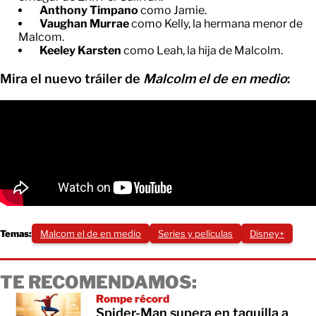
Anthony Timpano
como Jamie.
Vaughan Murrae
como Kelly, la hermana menor de
Malcom.​
Keeley Karsten
como Leah, la hija de Malcolm.​
Mira el nuevo tráiler de
Malcolm el de en medio
:
Temas:
Malcom el de en medio
Series y películas
Disney+
TE RECOMENDAMOS:
Rompe récord
Spider-Man supera en taquilla a