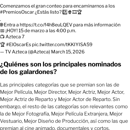
Comenzamos el gran conteo para encaminarnos a los
#PremiosOscar
¿Estás listo? 7️⃣🍿🎞️🏆
.
🌐 Entra a
https://t.co/f4h8euLQEV
para más información
📅 ¡HOY! 15 de marzo a las 4:00 p.m.
📺 Azteca 7
🏆
#ElOscarEs
pic.twitter.com/tKKIYISA59
— TV Azteca (@Azteca)
March 15, 2026
¿Quiénes son los principales nominados
de los galardones?
Las principales categorías que se premian son las de
Mejor Película, Mejor Director, Mejor Actriz, Mejor Actor,
Mejor Actriz de Reparto y Mejor Actor de Reparto. Sin
embargo, el resto de las categorías son relevantes como
la de Mejor Fotografía, Mejor Película Extranjera, Mejor
Vestuario, Mejor Diseño de Producción, así como las que
premian al cine animado, documentales y cortos.