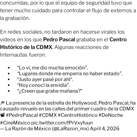
concurridas, por lo que el equipo de seguridad tuvo que
tener mucho cuidado para controlar el flujo de externos a
la grabación.
En redes sociales, no tardaron en hacerse virales los
videos en los que
Pedro Pascal
grababa en el
Centro
Histórico de la CDMX
. Algunas reacciones de
Internautas fueron:
“Lo vi, me dio mucha emoción”.
“Lugares donde me emperra no haber estado”.
“Justo ayer pasé por ahí“.
“Hoy conocí la envidia”.
“¿Creen que grabe mañana?"
🎆 La presencia de la estrella de Hollywood, Pedro Pascal, ha
causado revuelo en las calles del primer cuadro de la CDMX
📽️
#PedroPascal
#CDMX
#CentroHistórico
#DeNoche
#CineMéxico
pic.twitter.com/fPrVxyfuun
— La Razón de México (@LaRazon_mx)
April 4, 2026