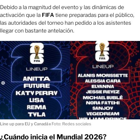
Debido a la magnitud del evento y las dinámicas de
activación que la
FIFA
tiene preparadas para el público,
las autoridades del torneo han pedido a los asistentes
llegar con bastante antelación.
Line up para EU y Canadá
ı
Foto: Redes sociales
¿Cuándo inicia el Mundial 2026?