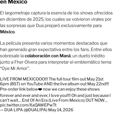
en México
El largometraje captura la esencia de los shows ofrecidos
en diciembre de 2025, los cuales se volvieron virales por
las sorpresas que Dua preparó exclusivamente para
México
.
La película presenta varios momentos destacados que
han generado gran expectativa entre los fans. Entre ellos
sobresale la
colaboración con Maná
, un dueto inédito
junto a Fher Olvera para interpretar el emblemático tema
“Oye Mi Amor”.
LIVE FROM MEXICOOO!!! The full tour film out May 21st
6pm (BST) on YouTube AND the live album out May 22nd!!!
Pre-order link below❤️ now we can enjoy these shows
forever and ever and ever, I love you!!!! Oh and just because I
can’t wait… End Of An Era (Live From Mexico) OUT NOW…
pic.twitter.com/XaQAWEPwTt
— DUA LIPA (@DUALIPA)
May 14, 2026